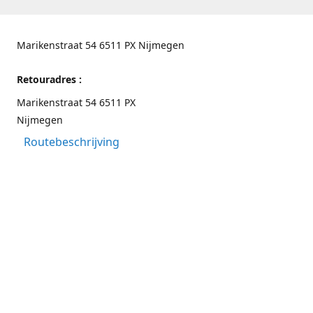
Marikenstraat 54 6511 PX Nijmegen
Retouradres :
Marikenstraat 54 6511 PX
Nijmegen
Routebeschrijving
Contactgegevens
Nijmegen 024-3226891
info@switchfashion.eu