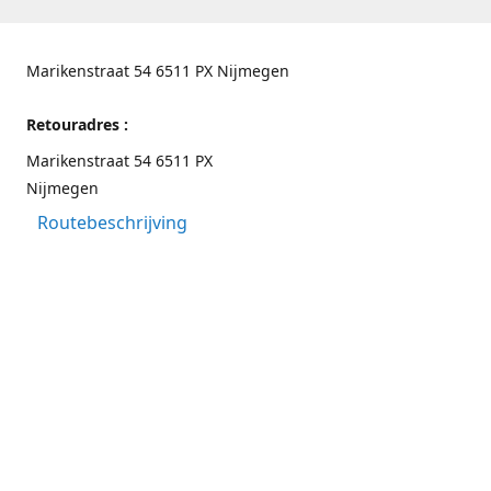
Marikenstraat 54 6511 PX Nijmegen
Retouradres :
Marikenstraat 54 6511 PX
Nijmegen
Routebeschrijving
Contactgegevens
Nijmegen 024-3226891
info@switchfashion.eu