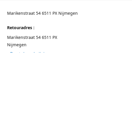
Marikenstraat 54 6511 PX Nijmegen
Retouradres :
Marikenstraat 54 6511 PX
Nijmegen
Routebeschrijving
Contactgegevens
Nijmegen 024-3226891
info@switchfashion.eu
Connect with us