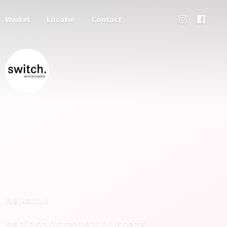
Winkel
Locatie
Contact
Welkom...!
We zijn op dit moment druk bezig