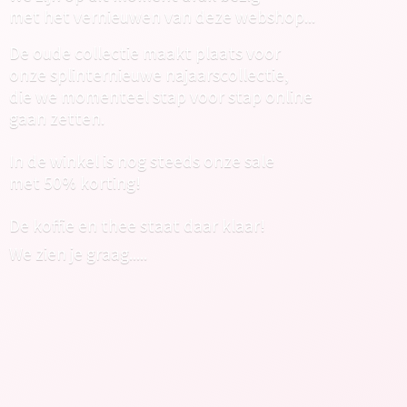
met het vernieuwen van deze webshop...
De oude collectie maakt plaats voor
onze splinternieuwe najaarscollectie,
die we momenteel stap voor stap online
gaan zetten.
In de winkel is nog steeds onze sale
met 50% korting!
De koffie en thee staat daar klaar!
We zien
je graag.....