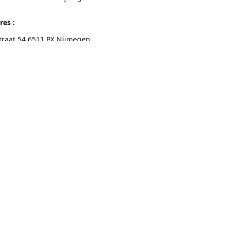
res :
traat 54 6511 PX Nijmegen
eschrijving
Contactgegevens
Nijmegen 024-3226891
info@switchfashion.eu
Connect with us
switch.Nijmegen
@switch.womenswear