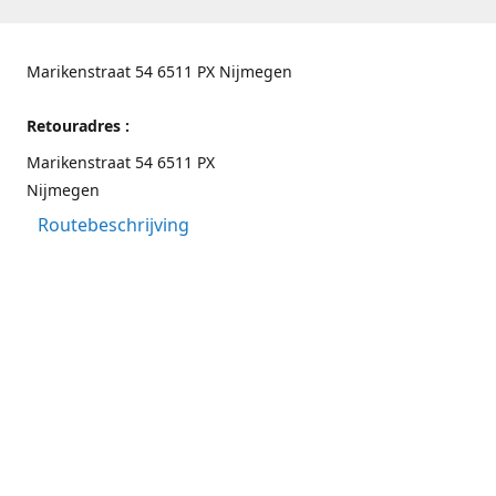
Marikenstraat 54 6511 PX Nijmegen
Retouradres :
Marikenstraat 54 6511 PX
Nijmegen
Routebeschrijving
Contactgegevens
Nijmegen 024-3226891
info@switchfashion.eu