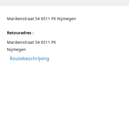
Marikenstraat 54 6511 PX Nijmegen
Retouradres :
Marikenstraat 54 6511 PX
Nijmegen
Routebeschrijving
Contactgegevens
Nijmegen 024-3226891
info@switchfashion.eu