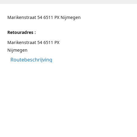
Marikenstraat 54 6511 PX Nijmegen
Retouradres :
Marikenstraat 54 6511 PX
Nijmegen
Routebeschrijving
Contactgegevens
Nijmegen 024-3226891
info@switchfashion.eu