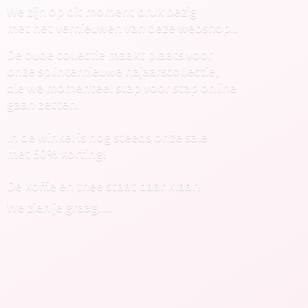
We zijn op dit moment druk bezig
met het vernieuwen van deze webshop...
De oude collectie maakt plaats voor
onze splinternieuwe najaarscollectie,
die we momenteel stap voor stap online
gaan zetten.
In de winkel is nog steeds onze sale
met 50% korting!
De koffie en thee staat daar klaar!
We zien
je graag.....