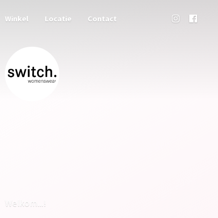
Winkel
Locatie
Contact
Welkom...!