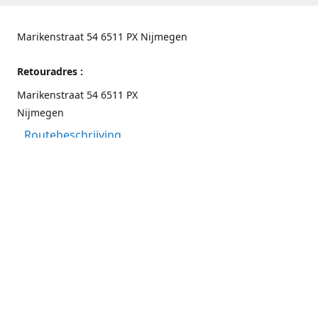
Marikenstraat 54 6511 PX Nijmegen
Retouradres :
Marikenstraat 54 6511 PX
Nijmegen
Routebeschrijving
Contactgegevens
Nijmegen 024-3226891
info@switchfashion.eu