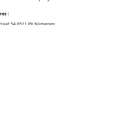
res :
traat 54 6511 PX Nijmegen
eschrijving
Contactgegevens
Nijmegen 024-3226891
info@switchfashion.eu
Connect with us
switch.Nijmegen
@switch.womenswear