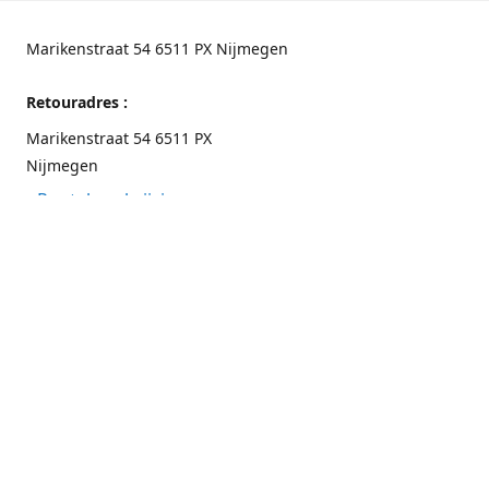
Marikenstraat 54 6511 PX Nijmegen
Retouradres :
Marikenstraat 54 6511 PX
Nijmegen
Routebeschrijving
Contactgegevens
Nijmegen 024-3226891
info@switchfashion.eu
Connect with us