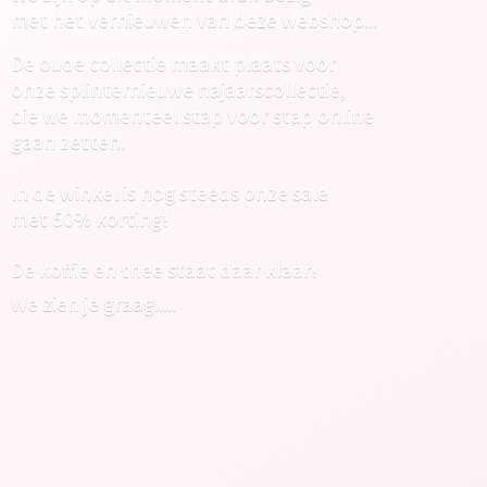
met het vernieuwen van deze webshop...
De oude collectie maakt plaats voor
onze splinternieuwe najaarscollectie,
die we momenteel stap voor stap online
gaan zetten.
In de winkel is nog steeds onze sale
met 50% korting!
De koffie en thee staat daar klaar!
We zien
je graag.....