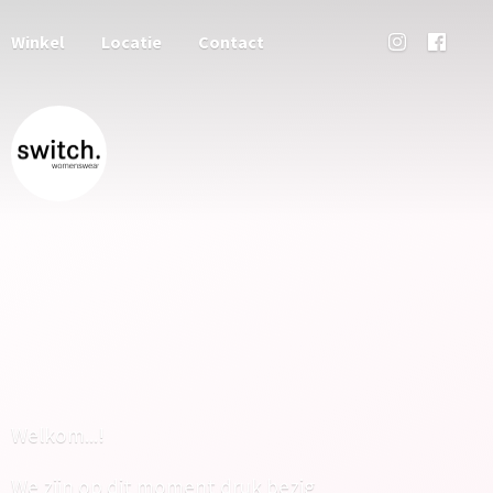
Winkel
Locatie
Contact
Welkom...!
We zijn op dit moment druk bezig