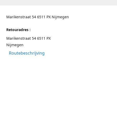
Marikenstraat 54 6511 PX Nijmegen
Retouradres :
Marikenstraat 54 6511 PX
Nijmegen
Routebeschrijving
Contactgegevens
Nijmegen 024-3226891
info@switchfashion.eu