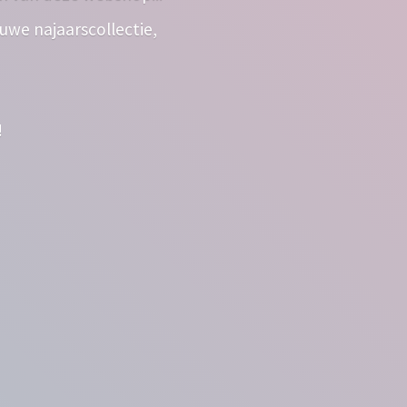
euwe najaarscollectie,
!