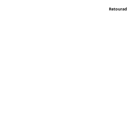
Retourad
Marikens
Routeb