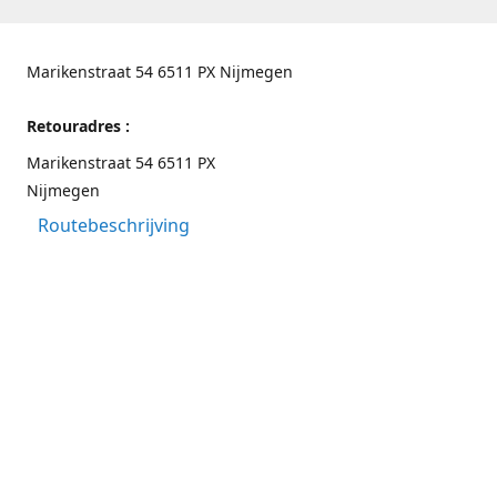
Marikenstraat 54 6511 PX Nijmegen
Retouradres :
Marikenstraat 54 6511 PX
Nijmegen
Routebeschrijving
Contactgegevens
Nijmegen 024-3226891
info@switchfashion.eu