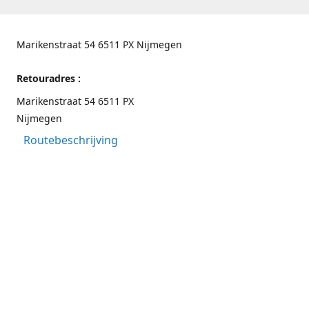
Marikenstraat 54 6511 PX Nijmegen
Retouradres :
Marikenstraat 54 6511 PX
Nijmegen
Routebeschrijving
Contactgegevens
Nijmegen 024-3226891
info@switchfashion.eu