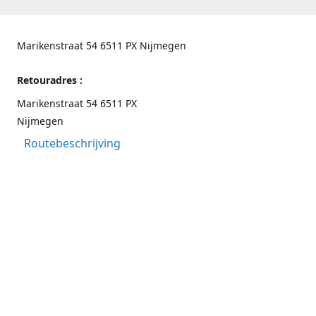
Marikenstraat 54 6511 PX Nijmegen
Retouradres :
Marikenstraat 54 6511 PX
Nijmegen
Routebeschrijving
Contactgegevens
Nijmegen 024-3226891
info@switchfashion.eu