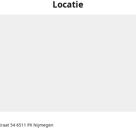
Locatie
traat 54 6511 PX Nijmegen