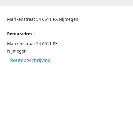
Marikenstraat 54 6511 PX Nijmegen
Retouradres :
Marikenstraat 54 6511 PX
Nijmegen
Routebeschrijving
Contactgegevens
Nijmegen 024-3226891
info@switchfashion.eu