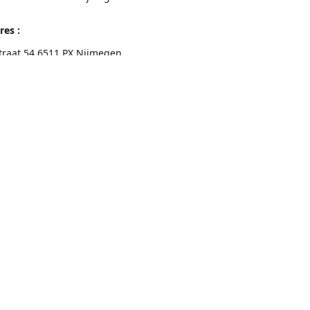
res :
traat 54 6511 PX Nijmegen
eschrijving
Contactgegevens
Nijmegen 024-3226891
info@switchfashion.eu
Connect with us
switch.Nijmegen
@switch.womenswear