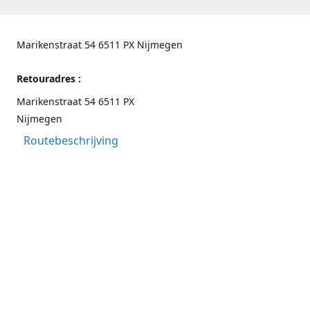
Marikenstraat 54 6511 PX Nijmegen
Retouradres :
Marikenstraat 54 6511 PX
Nijmegen
Routebeschrijving
Contactgegevens
Nijmegen 024-3226891
info@switchfashion.eu