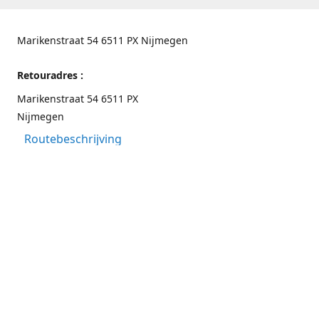
Marikenstraat 54 6511 PX Nijmegen
Retouradres :
Marikenstraat 54 6511 PX
Nijmegen
Routebeschrijving
Contactgegevens
Nijmegen 024-3226891
info@switchfashion.eu