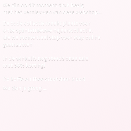
We zijn op dit moment druk bezig
met het vernieuwen van deze webshop...
De oude collectie maakt plaats voor
onze splinternieuwe najaarscollectie,
die we momenteel stap voor stap online
gaan zetten.
In de winkel is nog steeds onze sale
met 50% korting!
De koffie en thee staat daar klaar!
We zien
je graag.....