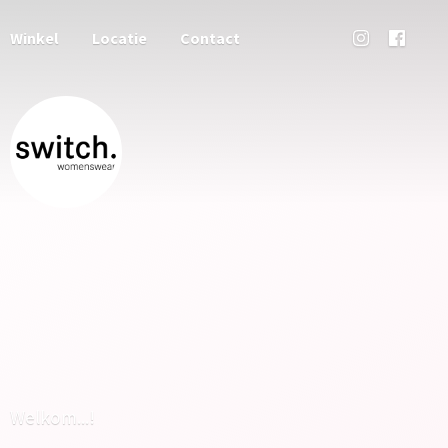
Winkel
Locatie
Contact
Welkom...!