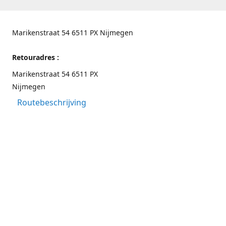
Marikenstraat 54 6511 PX Nijmegen
Retouradres :
Marikenstraat 54 6511 PX
Nijmegen
Routebeschrijving
Contactgegevens
Nijmegen 024-3226891
info@switchfashion.eu