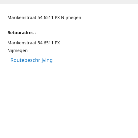
Marikenstraat 54 6511 PX Nijmegen
Retouradres :
Marikenstraat 54 6511 PX
Nijmegen
Routebeschrijving
Contactgegevens
Nijmegen 024-3226891
info@switchfashion.eu