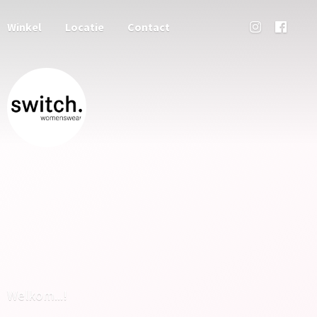
Winkel
Locatie
Contact
Welkom...!