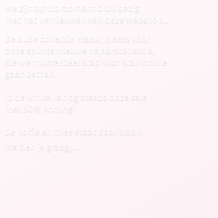
We zijn op dit moment druk bezig
met het vernieuwen van deze webshop...
De oude collectie maakt plaats voor
onze splinternieuwe najaarscollectie,
die we momenteel stap voor stap online
gaan zetten.
In de winkel is nog steeds onze sale
met 50% korting!
De koffie en thee staat daar klaar!
We zien
je graag.....