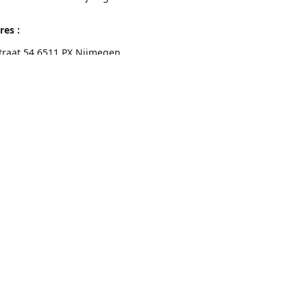
res :
traat 54 6511 PX Nijmegen
eschrijving
Contactgegevens
Nijmegen 024-3226891
info@switchfashion.eu
Connect with us
switch.Nijmegen
@switch.womenswear