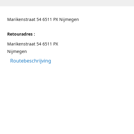
Marikenstraat 54 6511 PX Nijmegen
Retouradres :
Marikenstraat 54 6511 PX
Nijmegen
Routebeschrijving
Contactgegevens
Nijmegen 024-3226891
info@switchfashion.eu