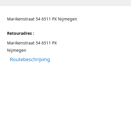
Marikenstraat 54 6511 PX Nijmegen
Retouradres :
Marikenstraat 54 6511 PX
Nijmegen
Routebeschrijving
Contactgegevens
Nijmegen 024-3226891
info@switchfashion.eu