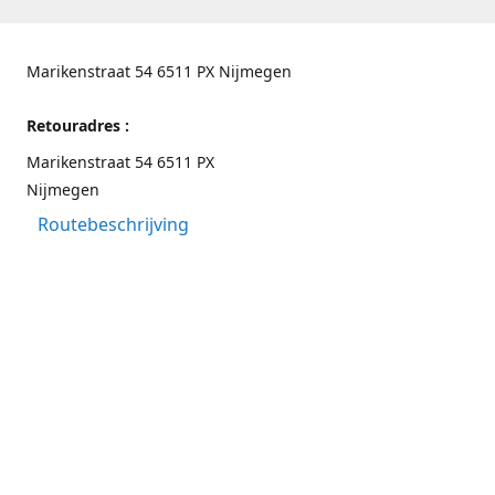
Marikenstraat 54 6511 PX Nijmegen
Retouradres :
Marikenstraat 54 6511 PX
Nijmegen
Routebeschrijving
Contactgegevens
Nijmegen 024-3226891
info@switchfashion.eu