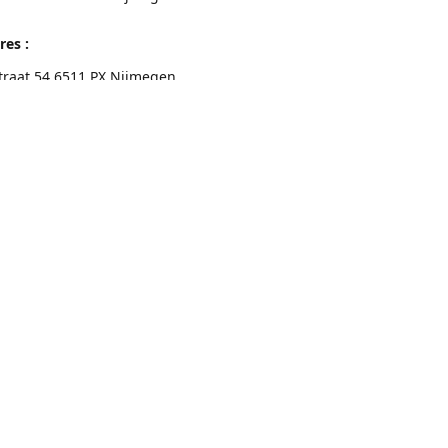
res :
traat 54 6511 PX Nijmegen
eschrijving
Contactgegevens
Nijmegen 024-3226891
info@switchfashion.eu
Connect with us
switch.Nijmegen
@switch.womenswear