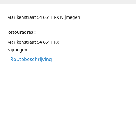
Marikenstraat 54 6511 PX Nijmegen
Retouradres :
Marikenstraat 54 6511 PX
Nijmegen
Routebeschrijving
Contactgegevens
Nijmegen 024-3226891
info@switchfashion.eu