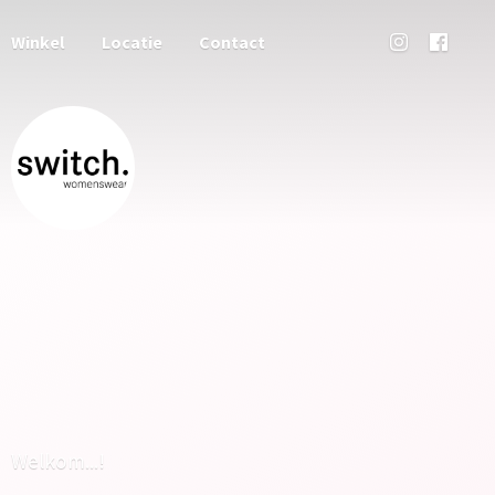
Winkel
Locatie
Contact
Welkom...!