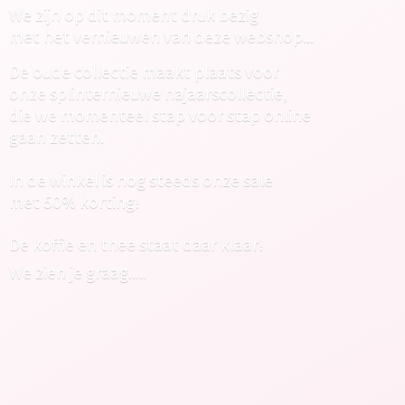
We zijn op dit moment druk bezig
met het vernieuwen van deze webshop...
De oude collectie maakt plaats voor
onze splinternieuwe najaarscollectie,
die we momenteel stap voor stap online
gaan zetten.
In de winkel is nog steeds onze sale
met 50% korting!
De koffie en thee staat daar klaar!
We zien
je graag.....