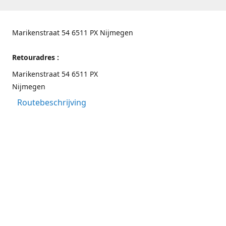
Marikenstraat 54 6511 PX Nijmegen
Retouradres :
Marikenstraat 54 6511 PX
Nijmegen
Routebeschrijving
Contactgegevens
Nijmegen 024-3226891
info@switchfashion.eu