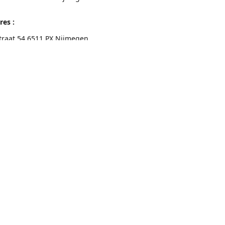
res :
traat 54 6511 PX Nijmegen
eschrijving
Contactgegevens
Nijmegen 024-3226891
info@switchfashion.eu
Connect with us
switch.Nijmegen
@switch.womenswear