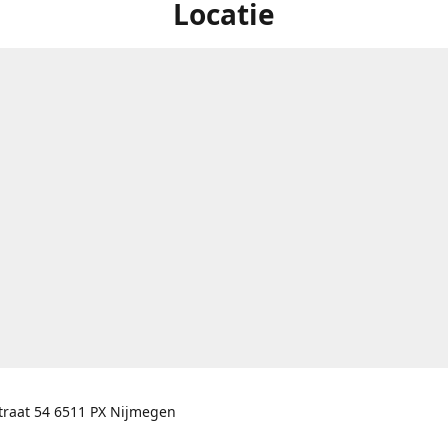
Locatie
traat 54 6511 PX Nijmegen