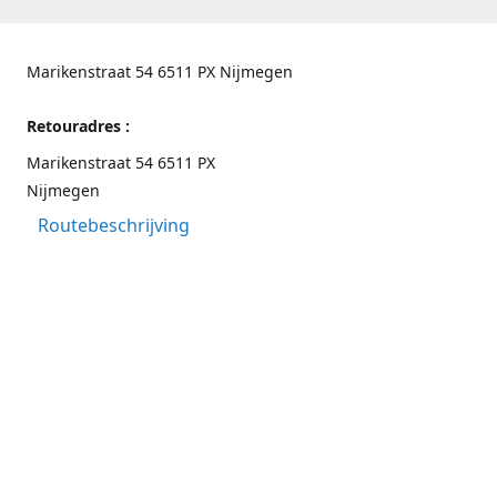
Marikenstraat 54 6511 PX Nijmegen
Retouradres :
Marikenstraat 54 6511 PX
Nijmegen
Routebeschrijving
Contactgegevens
Nijmegen 024-3226891
info@switchfashion.eu