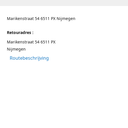
Marikenstraat 54 6511 PX Nijmegen
Retouradres :
Marikenstraat 54 6511 PX
Nijmegen
Routebeschrijving
Contactgegevens
Nijmegen 024-3226891
info@switchfashion.eu