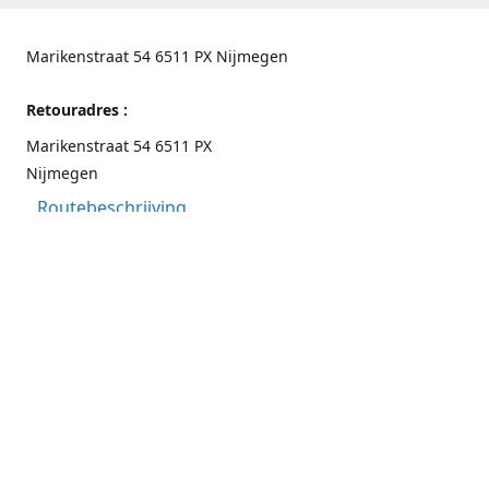
Marikenstraat 54 6511 PX Nijmegen
Retouradres :
Marikenstraat 54 6511 PX
Nijmegen
Routebeschrijving
Contactgegevens
Nijmegen 024-3226891
info@switchfashion.eu