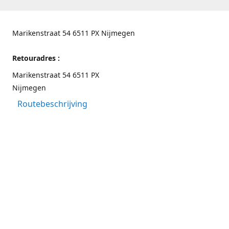
Marikenstraat 54 6511 PX Nijmegen
Retouradres :
Marikenstraat 54 6511 PX
Nijmegen
Routebeschrijving
Contactgegevens
Nijmegen 024-3226891
info@switchfashion.eu