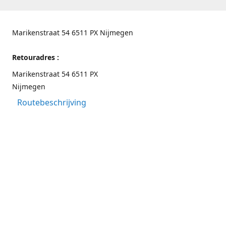
Marikenstraat 54 6511 PX Nijmegen
Retouradres :
Marikenstraat 54 6511 PX
Nijmegen
Routebeschrijving
Contactgegevens
Nijmegen 024-3226891
info@switchfashion.eu