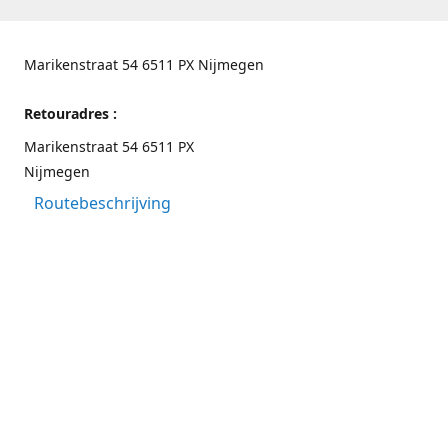
Marikenstraat 54 6511 PX Nijmegen
Retouradres :
Marikenstraat 54 6511 PX
Nijmegen
Routebeschrijving
Contactgegevens
Nijmegen 024-3226891
info@switchfashion.eu