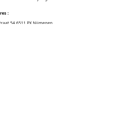
res :
traat 54 6511 PX Nijmegen
eschrijving
Contactgegevens
Nijmegen 024-3226891
info@switchfashion.eu
Connect with us
switch.Nijmegen
@switch.womenswear