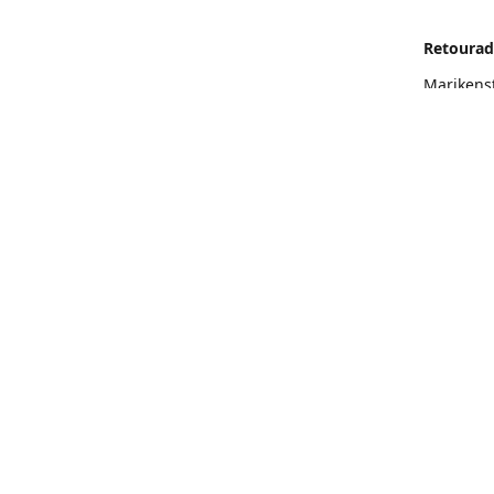
Retourad
Marikens
Routeb