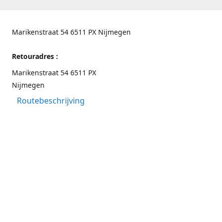
Marikenstraat 54 6511 PX Nijmegen
Retouradres :
Marikenstraat 54 6511 PX
Nijmegen
Routebeschrijving
Contactgegevens
Nijmegen 024-3226891
info@switchfashion.eu