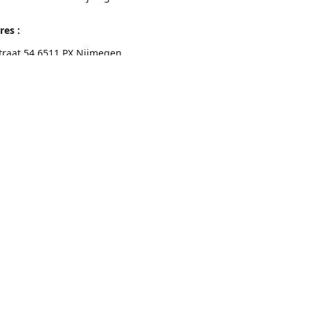
res :
traat 54 6511 PX Nijmegen
eschrijving
Contactgegevens
Nijmegen 024-3226891
info@switchfashion.eu
Connect with us
switch.Nijmegen
@switch.womenswear