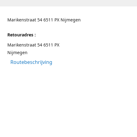
Marikenstraat 54 6511 PX Nijmegen
Retouradres :
Marikenstraat 54 6511 PX
Nijmegen
Routebeschrijving
Contactgegevens
Nijmegen 024-3226891
info@switchfashion.eu