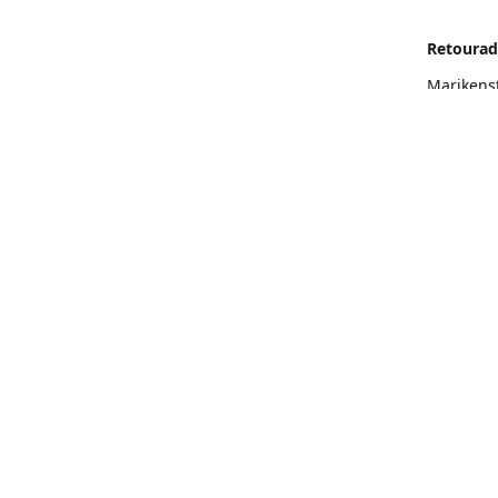
Retourad
Marikens
Routeb