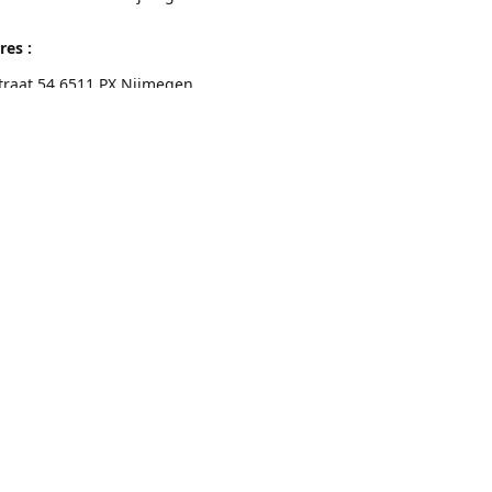
res :
traat 54 6511 PX Nijmegen
eschrijving
Contactgegevens
Nijmegen 024-3226891
info@switchfashion.eu
Connect with us
switch.Nijmegen
@switch.womenswear