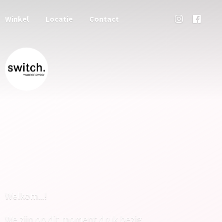
Winkel
Locatie
Contact
Welkom...!
We zijn op dit moment druk bezig