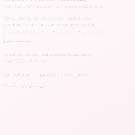
met het vernieuwen van deze webshop...
De oude collectie maakt plaats voor
onze splinternieuwe najaarscollectie,
die we momenteel stap voor stap online
gaan zetten.
In de winkel is nog steeds onze sale
met 50% korting!
De koffie en thee staat daar klaar!
We zien
je graag.....