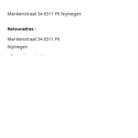
Marikenstraat 54 6511 PX Nijmegen
Retouradres :
Marikenstraat 54 6511 PX
Nijmegen
Routebeschrijving
Contactgegevens
Nijmegen 024-3226891
info@switchfashion.eu
Connect with us