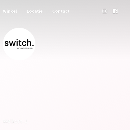
Winkel
Locatie
Contact
Welkom...!