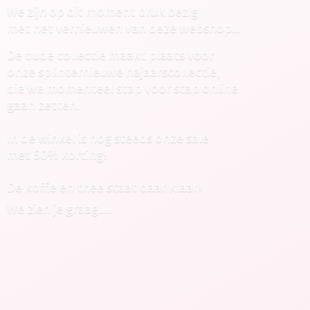
We zijn op dit moment druk bezig
met het vernieuwen van deze webshop...
De oude collectie maakt plaats voor
onze splinternieuwe najaarscollectie,
die we momenteel stap voor stap online
gaan zetten.
In de winkel is nog steeds onze sale
met 50% korting!
De koffie en thee staat daar klaar!
We zien
je graag.....