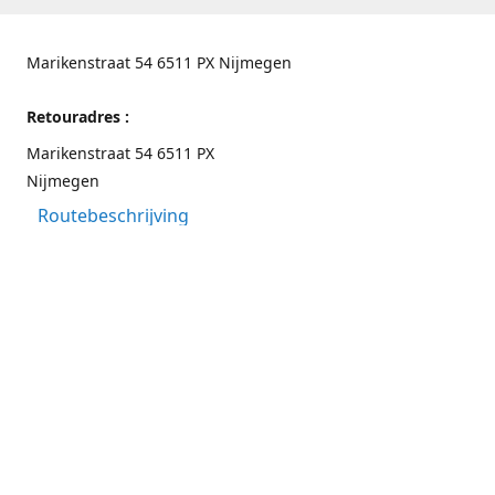
Marikenstraat 54 6511 PX Nijmegen
Retouradres :
Marikenstraat 54 6511 PX
Nijmegen
Routebeschrijving
Contactgegevens
Nijmegen 024-3226891
info@switchfashion.eu