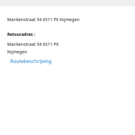
Marikenstraat 54 6511 PX Nijmegen
Retouradres :
Marikenstraat 54 6511 PX
Nijmegen
Routebeschrijving
Contactgegevens
Nijmegen 024-3226891
info@switchfashion.eu