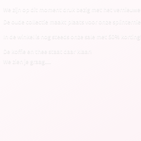
We zijn op dit moment druk bezig met het vernieuwe
De oude collectie maakt plaats voor onze splinterni
In de winkel is nog steeds onze sale met 50% korting
De koffie en thee staat daar klaar!
We zien
je graag.....