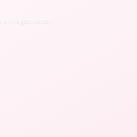
p online gaan zetten.