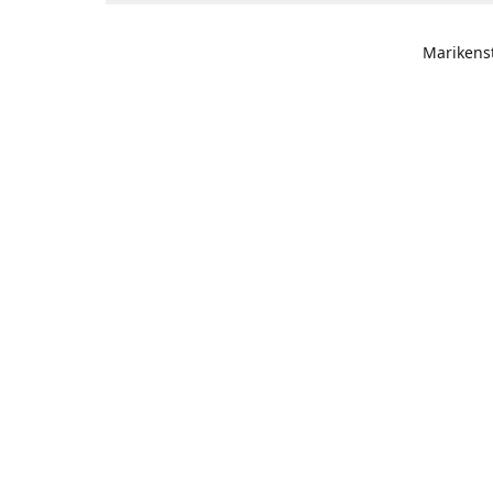
Marikens
Retourad
Marikens
Routeb