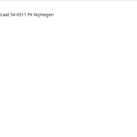
traat 54 6511 PX Nijmegen
res :
traat 54 6511 PX Nijmegen
eschrijving
Contactgegevens
Nijmegen 024-3226891
info@switchfashion.eu
Connect with us
switch.Nijmegen