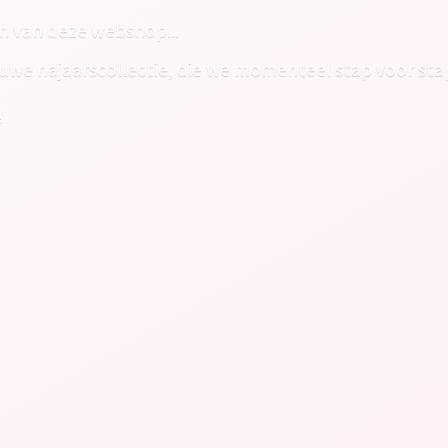
n van deze webshop...
euwe najaarscollectie, die we momenteel stap voor sta
!