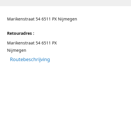
Marikenstraat 54 6511 PX Nijmegen
Retouradres :
Marikenstraat 54 6511 PX
Nijmegen
Routebeschrijving
Contactgegevens
Nijmegen 024-3226891
info@switchfashion.eu