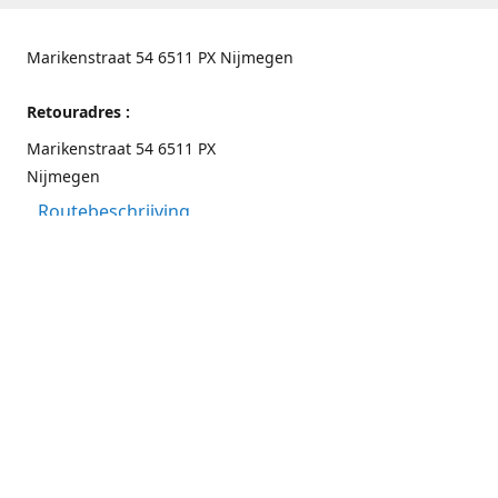
Marikenstraat 54 6511 PX Nijmegen
Retouradres :
Marikenstraat 54 6511 PX
Nijmegen
Routebeschrijving
Contactgegevens
Nijmegen 024-3226891
info@switchfashion.eu