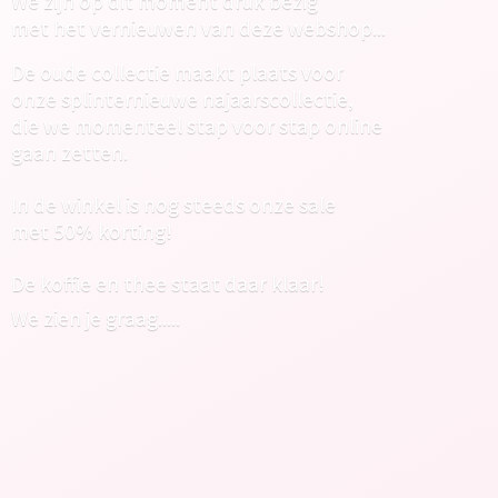
We zijn op dit moment druk bezig
met het vernieuwen van deze webshop...
De oude collectie maakt plaats voor
onze splinternieuwe najaarscollectie,
die we momenteel stap voor stap online
gaan zetten.
In de winkel is nog steeds onze sale
met 50% korting!
De koffie en thee staat daar klaar!
We zien
je graag.....