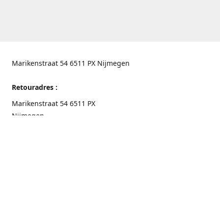
Marikenstraat 54 6511 PX Nijmegen
Retouradres :
Marikenstraat 54 6511 PX
Nijmegen
Routebeschrijving
Contactgegevens
Nijmegen 024-3226891