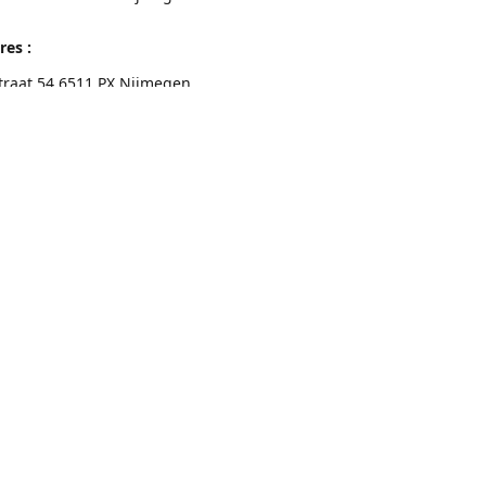
res :
traat 54 6511 PX Nijmegen
eschrijving
Contactgegevens
Nijmegen 024-3226891
info@switchfashion.eu
Connect with us
switch.Nijmegen
@switch.womenswear